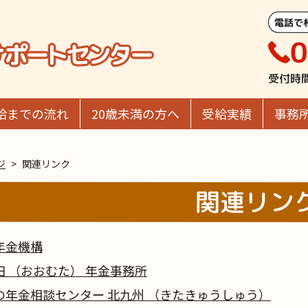
電話で
0
受付時
給までの流れ
20歳未満の方へ
受給実績
事務
ジ
関連リンク
関連リン
年金機構
田 （おおむた） 年金事務所
の年金相談センター 北九州 （きたきゅうしゅう）