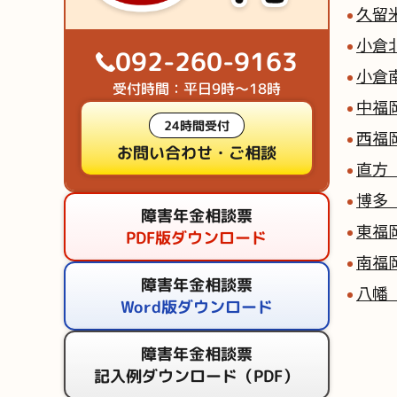
久留
小倉
092-260-9163
小倉
受付時間：平日9時～18時
中福
24時間受付
西福
お問い合わせ・ご相談
直方
博多
障害年金相談票
東福
PDF版ダウンロード
南福
障害年金相談票
八幡
Word版ダウンロード
障害年金相談票
記入例ダウンロード（PDF）