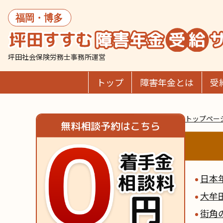
坪田社会保険労務士事務所運営
トップ
障害年金とは
受
トップペー
無料相談予約はこちら
日本
大牟
街角